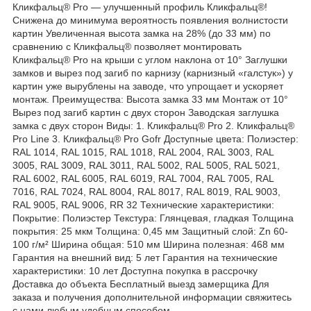
Кликфальц® Pro — улучшенный профиль Кликфальц®!
Снижена до минимума вероятность появления волнистости
картин Увеличенная высота замка на 28% (до 33 мм) по
сравнению с Кликфальц® позволяет монтировать
Кликфальц® Pro на крыши с углом наклона от 10° Заглушки
замков и вырез под загиб по карнизу (карнизный «галстук») у
картин уже вырублены на заводе, что упрощает и ускоряет
монтаж. Преимущества: Высота замка 33 мм Монтаж от 10°
Вырез под загиб картин с двух сторон Заводская заглушка
замка с двух сторон Виды: 1. Кликфальц® Pro 2. Кликфальц®
Pro Line 3. Кликфальц® Pro Gofr Доступные цвета: Полиэстер:
RAL 1014, RAL 1015, RAL 1018, RAL 2004, RAL 3003, RAL
3005, RAL 3009, RAL 3011, RAL 5002, RAL 5005, RAL 5021,
RAL 6002, RAL 6005, RAL 6019, RAL 7004, RAL 7005, RAL
7016, RAL 7024, RAL 8004, RAL 8017, RAL 8019, RAL 9003,
RAL 9005, RAL 9006, RR 32 Технические характеристики:
Покрытие: Полиэстер Текстура: Глянцевая, гладкая Толщина
покрытия: 25 мкм Толщина: 0,45 мм Защитный слой: Zn 60-
100 г/м² Ширина общая: 510 мм Ширина полезная: 468 мм
Гарантия на внешний вид: 5 лет Гарантия на технические
характеристики: 10 лет Доступна покупка в рассрочку
Доставка до объекта Бесплатный выезд замерщика Для
заказа и получения дополнительной информации свяжитесь
с нами любым удобным способом.