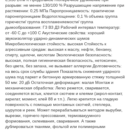
разрыве: не менее 130/100 % Разрушающее напряжение при
растяжении: 0,25 МПа Паропроницаемость: практически
паронепроницаем Водопоглощение: 0,1 % объема группа
горючести/ группа воспламеняемости/ группа
дымообразования: Г3 В3 Д3 Рабочий интервал температур:
от -60 С до +100 С Акустические свойства: хороший
звукоизолятор ударно-динамических шумов
Микробиологическая стойкость: высокая Стойкость к
агрессивным средам: высокая к маслу, нефти, бензину,
спирту, щелочи, кислотам Экологическая безопасность:
высокая, полная гигиеническая безопасность, нетоксичен,
без цвета, без запаха, не вызывает аллергии Долговечность:
на весь срок службы здания Показатель снижения ударного
шума под паркет и бетонную армированную стяжку толщиной
50 мм: 20 дБ Остаточная деформация: малая Монтаж и
механическая обработка: Легко режется, сваривается,
соединяется встык, клеится скотчем и клеями (акрол-контакт,
акрилат, момент, клей 88 и т.п.). Легко крепится на гладкую
поверхность с помощью монтажных скотчей, степлера,
шурупов и реек. Может перерабатываться методом вырубки,
вырезки, горячего прессования, термовакуумного
формования, склеивания, сваривания. А также
дублироваться тканями, фольгой или полимерными