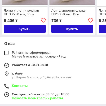
Лента уплотнительная
Лента уплотнительная
Лент
ППЭ 2х50 мм, 30 м
ППЭ 2х9 мм, 15 м
ППЭ 
6 406
736
6 2
₸
₸
Купить
Купить
О нас
Рейтинг не сформирован
Менее 5 отзывов за последний год
Работает с 10.01.2018
г. Аксу
ул.Карла Маркса, д.1, Аксу, Казахстан
Контакты
Сегодня работает с 09:00 до 18:00
Показать весь график работы