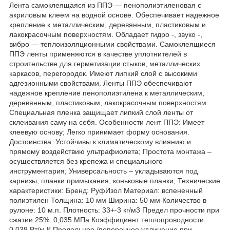
Лента самоклеящаяся из ППЭ — пенополиэтиленовая с
акриловым клеем на водной основе. Обеспечивает надежное
крепление к металлическим, деревянным, пластиковым и
лакокрасочным поверхностям. Обладает гидро -, звуко -,
вибро — теплоизоляционными свойствами. Самоклеящиеся
ППЭ ленты применяются в качестве уплотнителей в
строительстве для герметизации стыков, металлических
каркасов, перегородок. Имеют липкий слой с высокими
адгезионными свойствами. Ленты ППЭ обеспечивают
надежное крепление пенополиэтилена к металлическим,
деревянным, пластиковым, лакокрасочным поверхностям.
Специальная пленка защищает липкий слой ленты от
склеивания саму на себя. Особенности лент ППЭ: Имеет
клеевую основу; Легко принимает форму основания.
Достоинства: Устойчивы к климатическому влиянию и
прямому воздействию ультрафиолета; Простота монтажа –
осуществляется без крепежа и специального
инструментария; Универсальность – укладываются под
карнизы, планки примыкания, коньковые планки; Технические
характеристики: Бренд: РуфИзол Материал: вспененный
полиэтилен Толщина: 10 мм Ширина: 50 мм Количество в
рулоне: 10 м.п. Плотность: 33+-3 кг/м3 Предел прочности при
сжатии 25%: 0,035 МПа Коэффициент теплопроводности:
0,038 Вт/м К Продольное /поперечное удлинение при