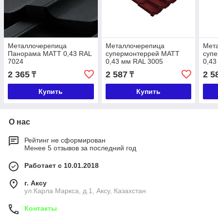
Металлочерепица
Металлочерепица
Мет
Панорама МАТТ 0,43 RAL
супермонтеррей МАТТ
суп
7024
0,43 мм RAL 3005
0,43
2 365
2 587
2 5
₸
₸
Купить
Купить
О нас
Рейтинг не сформирован
Менее 5 отзывов за последний год
Работает с 10.01.2018
г. Аксу
ул.Карла Маркса, д.1, Аксу, Казахстан
Контакты