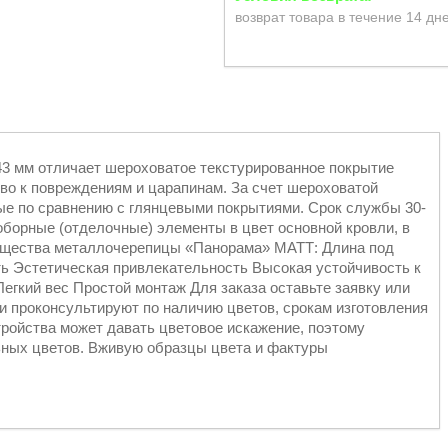
возврат товара в течение 14 дн
3 мм отличает шероховатое текстурированное покрытие
во к повреждениям и царапинам. За счет шероховатой
е по сравнению с глянцевыми покрытиями. Срок службы 30-
 доборные (отделочные) элементы в цвет основной кровли, в
ущества металлочерепицы «Панорама» МАТТ: Длина под
сть Эстетическая привлекательность Высокая устойчивость к
егкий вес Простой монтаж Для заказа оставьте заявку или
и проконсультируют по наличию цветов, срокам изготовления
тройства может давать цветовое искажение, поэтому
льных цветов. Вживую образцы цвета и фактуры