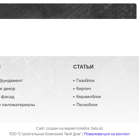
Ы
СТАТЬИ
 фундамент
Газоблок
и декор
Кирпич
и фасад
Керамоблок
е пиломатериалы
Пескоблок
Сайт создан на маркетплейсе
Satu.kz
ТОО "Строительная Компания Твой Дом" |
Пожаловаться на контент