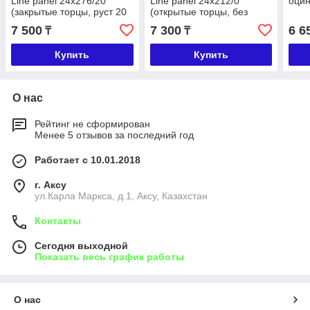
Line panel 24х276/20
Line panel 24х212/0
оци
(закрытые торцы, руст 20
(открытые торцы, без
мм)
руста, оцинкованная)
7 500
7 300
6 6
₸
₸
Купить
Купить
О нас
Рейтинг не сформирован
Менее 5 отзывов за последний год
Работает с 10.01.2018
г. Аксу
ул.Карла Маркса, д.1, Аксу, Казахстан
Контакты
Сегодня выходной
Показать весь график работы
О нас