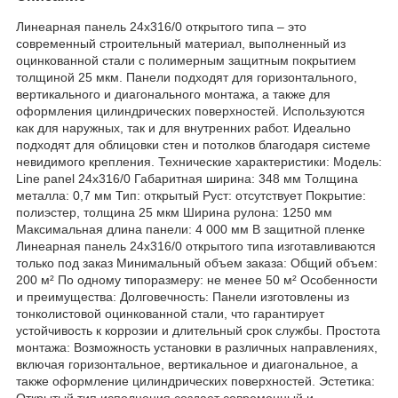
Линеарная панель 24х316/0 открытого типа – это
современный строительный материал, выполненный из
оцинкованной стали с полимерным защитным покрытием
толщиной 25 мкм. Панели подходят для горизонтального,
вертикального и диагонального монтажа, а также для
оформления цилиндрических поверхностей. Используются
как для наружных, так и для внутренних работ. Идеально
подходят для облицовки стен и потолков благодаря системе
невидимого крепления. Технические характеристики: Модель:
Line panel 24х316/0 Габаритная ширина: 348 мм Толщина
металла: 0,7 мм Тип: открытый Руст: отсутствует Покрытие:
полиэстер, толщина 25 мкм Ширина рулона: 1250 мм
Максимальная длина панели: 4 000 мм В защитной пленке
Линеарная панель 24х316/0 открытого типа изготавливаются
только под заказ Минимальный объем заказа: Общий объем:
200 м² По одному типоразмеру: не менее 50 м² Особенности
и преимущества: Долговечность: Панели изготовлены из
тонколистовой оцинкованной стали, что гарантирует
устойчивость к коррозии и длительный срок службы. Простота
монтажа: Возможность установки в различных направлениях,
включая горизонтальное, вертикальное и диагональное, а
также оформление цилиндрических поверхностей. Эстетика:
Открытый тип исполнения создает современный и