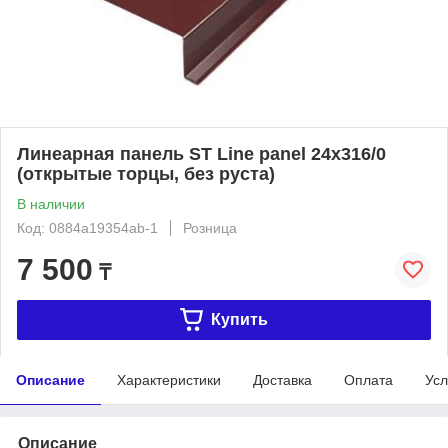
Линеарная панель ST Line panel 24х316/0
(открытые торцы, без руста)
В наличии
Код: 0884a19354ab-1
Розница
7 500
₸
Купить
Описание
Характеристики
Доставка
Оплата
Усл
Описание