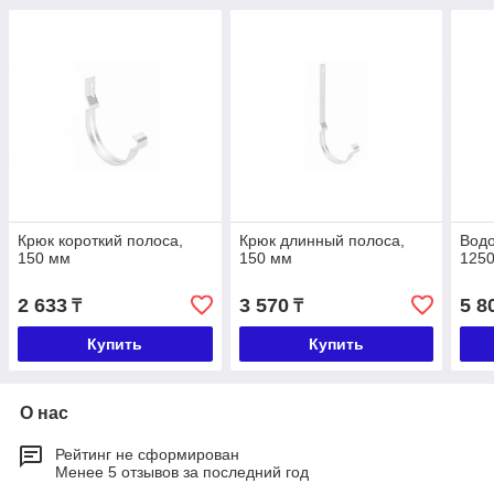
Крюк короткий полоса,
Крюк длинный полоса,
Водо
150 мм
150 мм
125
2 633
3 570
5 8
₸
₸
Купить
Купить
О нас
Рейтинг не сформирован
Менее 5 отзывов за последний год