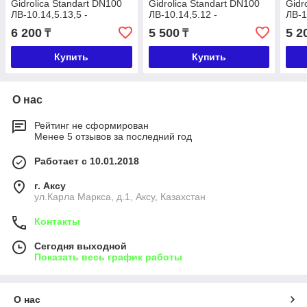
Gidrolica Standart DN100
Gidrolica Standart DN100
Gidr
ЛВ-10.14,5.13,5 -
ЛВ-10.14,5.12 -
ЛВ-1
пластиковый
пластиковый
плас
6 200
5 500
5 2
₸
₸
Купить
Купить
О нас
Рейтинг не сформирован
Менее 5 отзывов за последний год
Работает с 10.01.2018
г. Аксу
ул.Карла Маркса, д.1, Аксу, Казахстан
Контакты
Сегодня выходной
Показать весь график работы
О нас