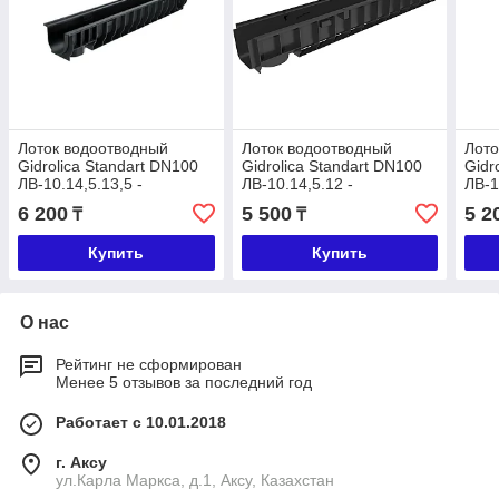
Лоток водоотводный
Лоток водоотводный
Лото
Gidrolica Standart DN100
Gidrolica Standart DN100
Gidr
ЛВ-10.14,5.13,5 -
ЛВ-10.14,5.12 -
ЛВ-1
пластиковый
пластиковый
плас
6 200
5 500
5 2
₸
₸
Купить
Купить
О нас
Рейтинг не сформирован
Менее 5 отзывов за последний год
Работает с 10.01.2018
г. Аксу
ул.Карла Маркса, д.1, Аксу, Казахстан