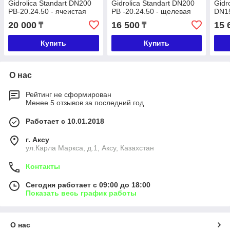
Gidrolica Standart DN200
Gidrolica Standart DN200
Gidr
РВ-20.24.50 - ячеистая
РВ -20.24.50 - щелевая
DN15
чугунная ВЧ, кл. С250
чугунная ВЧ, кл. С250
ячеи
20 000
16 500
15 
₸
₸
С25
Купить
Купить
О нас
Рейтинг не сформирован
Менее 5 отзывов за последний год
Работает с 10.01.2018
г. Аксу
ул.Карла Маркса, д.1, Аксу, Казахстан
Контакты
Сегодня работает с 09:00 до 18:00
Показать весь график работы
О нас