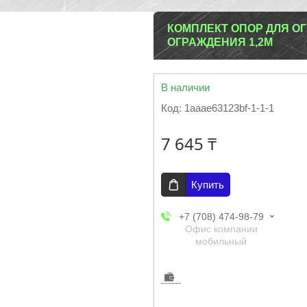
КОМПЛЕКТ ОПОР ДЛЯ О
ОГРАЖДЕНИЯ 1,2М
В наличии
Код:
1aaae63123bf-1-1-1
7 645 ₸
Купить
+7 (708) 474-98-79
Офис компании
мобильный