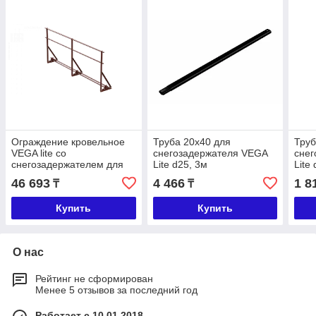
Ограждение кровельное
Труба 20х40 для
Труб
VEGA lite со
снегозадержателя VEGA
сне
снегозадержателем для
Lite d25, 3м
Lite
фальцевой кровли 1,2 м
46 693
4 466
1 8
₸
₸
Купить
Купить
О нас
Рейтинг не сформирован
Менее 5 отзывов за последний год
Работает с 10.01.2018