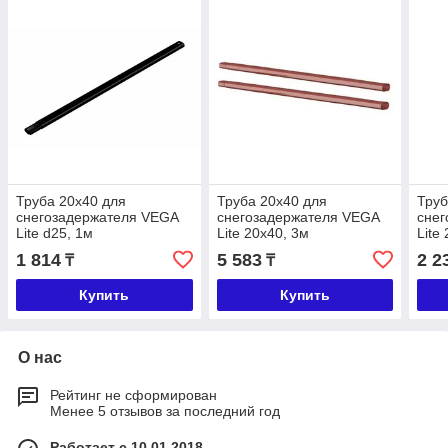
Труба 20х40 для
Труба 20х40 для
Труб
снегозадержателя VEGA
снегозадержателя VEGA
сне
Lite d25, 1м
Lite 20х40, 3м
Lite
1 814
5 583
2 2
₸
₸
Купить
Купить
О нас
Рейтинг не сформирован
Менее 5 отзывов за последний год
Работает с 10.01.2018