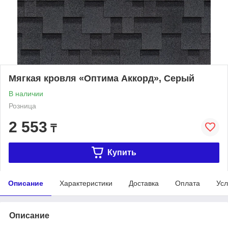
Мягкая кровля «Оптима Аккорд», Серый
В наличии
Розница
2 553
₸
Купить
Описание
Характеристики
Доставка
Оплата
Усл
Описание