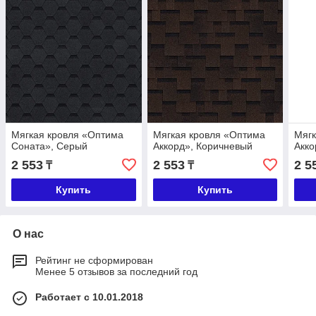
Мягкая кровля «Оптима
Мягкая кровля «Оптима
Мягк
Соната», Серый
Аккорд», Коричневый
Акко
2 553
2 553
2 5
₸
₸
Купить
Купить
О нас
Рейтинг не сформирован
Менее 5 отзывов за последний год
Работает с 10.01.2018