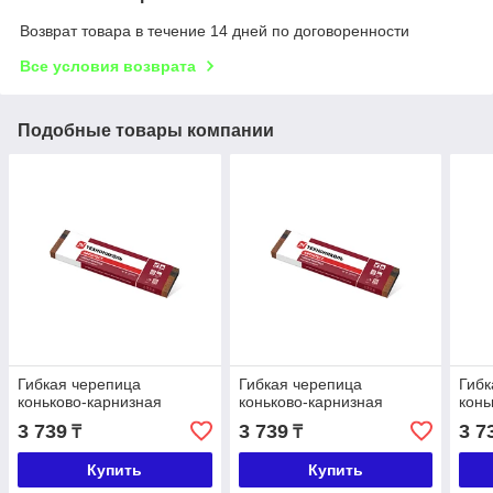
Возврат товара в течение 14 дней по договоренности
Все условия возврата
Подобные товары компании
Гибкая черепица
Гибкая черепица
Гибк
коньково-карнизная
коньково-карнизная
конь
3 739
3 739
3 7
₸
₸
Купить
Купить