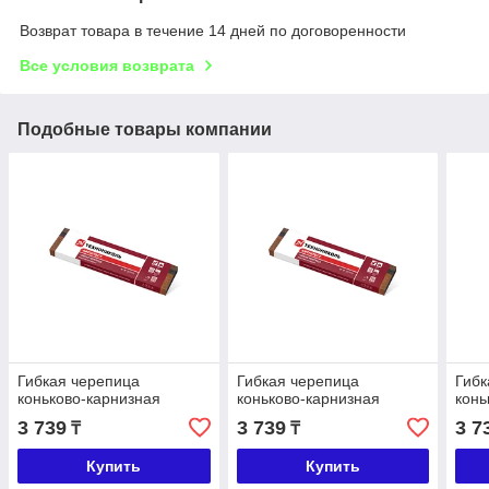
Возврат товара в течение 14 дней по договоренности
Все условия возврата
Подобные товары компании
Гибкая черепица
Гибкая черепица
Гибк
коньково-карнизная
коньково-карнизная
конь
3 739
3 739
3 7
₸
₸
Купить
Купить