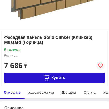
Фасадная панель Solid Clinker (Клинкер)
Mustard (Горчица)
В наличии
Розница
7 686
₸
Купить
Описание
Характеристики
Доставка
Оплата
Усл
Описание