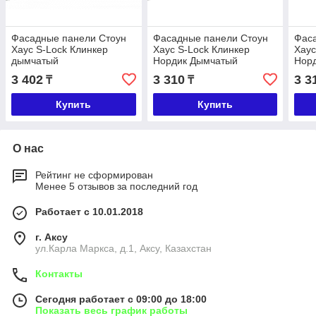
Фасадные панели Стоун
Фасадные панели Стоун
Фас
Хаус S-Lock Клинкер
Хаус S-Lock Клинкер
Хаус
дымчатый
Нордик Дымчатый
Нор
3 402
3 310
3 3
₸
₸
Купить
Купить
О нас
Рейтинг не сформирован
Менее 5 отзывов за последний год
Работает с 10.01.2018
г. Аксу
ул.Карла Маркса, д.1, Аксу, Казахстан
Контакты
Сегодня работает с 09:00 до 18:00
Показать весь график работы