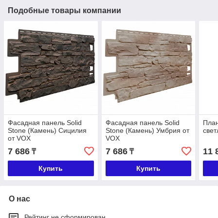
Подобные товары компании
Фасадная панель Solid
Фасадная панель Solid
Пла
Stone (Камень) Сицилия
Stone (Камень) Умбрия от
свет
от VOX
VOX
7 686
7 686
11 
₸
₸
Купить
Купить
О нас
Рейтинг не сформирован