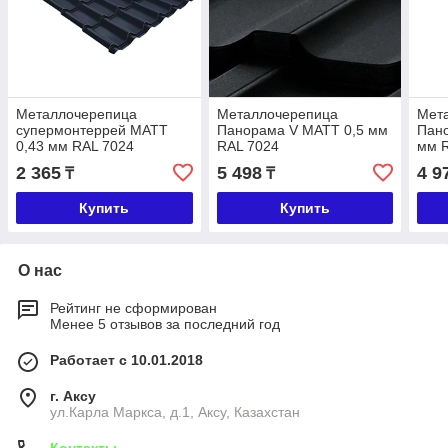
Металлочерепица
Металлочерепица
Мет
супермонтеррей МАТТ
Панорама V МАТТ 0,5 мм
Пан
0,43 мм RAL 7024
RAL 7024
мм 
2 365
5 498
4 9
₸
₸
Купить
Купить
О нас
Рейтинг не сформирован
Менее 5 отзывов за последний год
Работает с 10.01.2018
г. Аксу
ул.Карла Маркса, д.1, Аксу, Казахстан