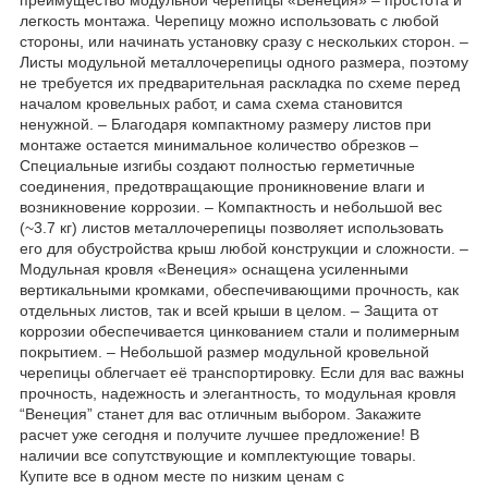
преимущество модульной черепицы «Венеция» – простота и
легкость монтажа. Черепицу можно использовать с любой
стороны, или начинать установку сразу с нескольких сторон. –
Листы модульной металлочерепицы одного размера, поэтому
не требуется их предварительная раскладка по схеме перед
началом кровельных работ, и сама схема становится
ненужной. – Благодаря компактному размеру листов при
монтаже остается минимальное количество обрезков –
Специальные изгибы создают полностью герметичные
соединения, предотвращающие проникновение влаги и
возникновение коррозии. – Компактность и небольшой вес
(~3.7 кг) листов металлочерепицы позволяет использовать
его для обустройства крыш любой конструкции и сложности. –
Модульная кровля «Венеция» оснащена усиленными
вертикальными кромками, обеспечивающими прочность, как
отдельных листов, так и всей крыши в целом. – Защита от
коррозии обеспечивается цинкованием стали и полимерным
покрытием. – Небольшой размер модульной кровельной
черепицы облегчает её транспортировку. Если для вас важны
прочность, надежность и элегантность, то модульная кровля
“Венеция” станет для вас отличным выбором. Закажите
расчет уже сегодня и получите лучшее предложение! В
наличии все сопутствующие и комплектующие товары.
Купите все в одном месте по низким ценам с