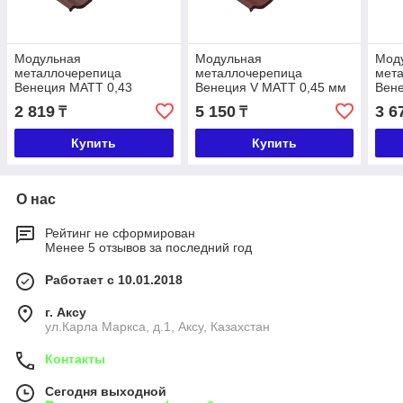
Модульная
Модульная
Мод
металлочерепица
металлочерепица
мет
Венеция МАТТ 0,43
Венеция V МАТТ 0,45 мм
Вен
2 819
5 150
3 6
₸
₸
Купить
Купить
О нас
Рейтинг не сформирован
Менее 5 отзывов за последний год
Работает с 10.01.2018
г. Аксу
ул.Карла Маркса, д.1, Аксу, Казахстан
Контакты
Сегодня выходной