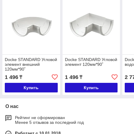
Dоcke STANDARD Угловой
Dоcke STANDARD Угловой
Dоc
элемент внешний
элемент 120мм*90˚
водо
120мм*90˚
1 496
1 496
2 7
₸
₸
Купить
Купить
О нас
Рейтинг не сформирован
Менее 5 отзывов за последний год
Работает с 10.01.2018