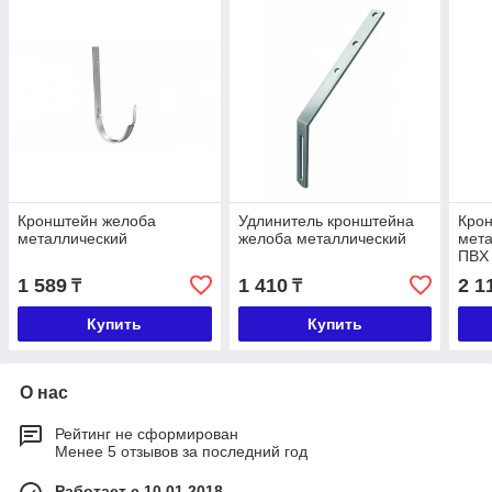
Кронштейн желоба
Удлинитель кронштейна
Кро
металлический
желоба металлический
мета
ПВX
1 589
1 410
2 1
₸
₸
Купить
Купить
О нас
Рейтинг не сформирован
Менее 5 отзывов за последний год
Работает с 10.01.2018