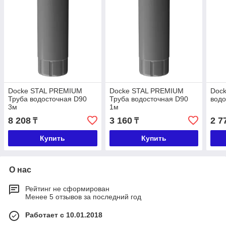
Dоcke STAL PREMIUM
Dоcke STAL PREMIUM
Dоc
Труба водосточная D90
Труба водосточная D90
водо
3м
1м
8 208
3 160
2 7
₸
₸
Купить
Купить
О нас
Рейтинг не сформирован
Менее 5 отзывов за последний год
Работает с 10.01.2018