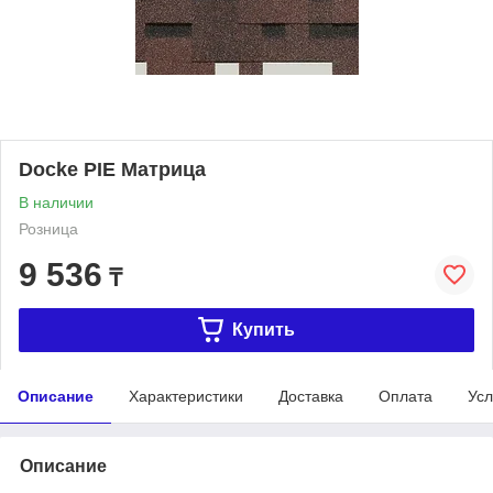
Docke PIE Матрица
В наличии
Розница
9 536
₸
Купить
Описание
Характеристики
Доставка
Оплата
Усл
Описание