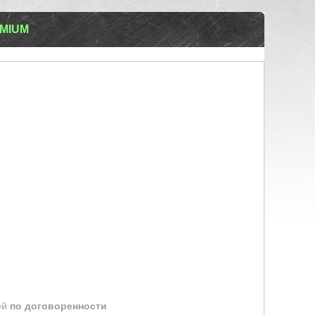
EMIUM
ей
по договоренности