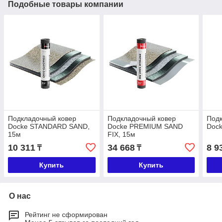
Подобные товары компании
Подкладочный ковер
Подкладочный ковер
Подк
Dоcke STANDARD SAND,
Dоcke PREMIUM SAND
Dоck
15м
FIX, 15м
10 311
34 668
8 9
₸
₸
Купить
Купить
О нас
Рейтинг не сформирован