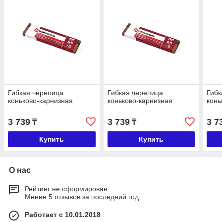
Гибкая черепица
Гибкая черепица
Гибк
коньково-карнизная
коньково-карнизная
конь
3 739
3 739
3 7
₸
₸
Купить
Купить
О нас
Рейтинг не сформирован
Менее 5 отзывов за последний год
Работает с 10.01.2018