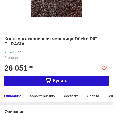
Коньково-карнизная черепица Döcke PIE
EURASIA
В наличии
Розница
26 051
₸
Купить
Описание
Характеристики
Доставка
Оплата
Усл
Описание