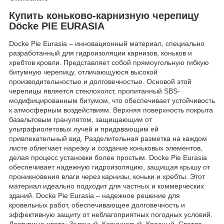
Купить коньково-карнизную черепицу
Döcke PIE EURASIA
Docke Pie Eurasia – инновационный материал, специально
разработанный для гидроизоляции карнизов, коньков и
хребтов кровли. Представляет собой прямоугольную гибкую
битумную черепицу, отличающуюся высокой
производительностью и долговечностью. Основой этой
черепицы является стеклохолст, пропитанный SBS-
модифицированным битумом, что обеспечивает устойчивость
к атмосферным воздействиям. Верхняя поверхность покрыта
базальтовым гранулятом, защищающим от
ультрафиолетовых лучей и придавающим ей
привлекательный вид. Разделительная разметка на каждом
листе облегчает нарезку и создание коньковых элементов,
делая процесс установки более простым. Docke Pie Eurasia
обеспечивает надежную гидроизоляцию, защищая крышу от
проникновения влаги через карнизы, коньки и хребты. Этот
материал идеально подходит для частных и коммерческих
зданий. Docke Pie Eurasia – надежное решение для
кровельных работ, обеспечивающее долговечность и
эффективную защиту от неблагоприятных погодных условий.