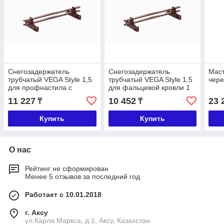
Снегозадержатель
Снегозадержатель
Маст
трубчатый VEGA Style 1,5
трубчатый VEGA Style 1,5
чере
для профнастила с
для фальцевой кровли 1
высоким профилем 1 м
м
11 227
10 452
23 
₸
₸
Купить
Купить
О нас
Рейтинг не сформирован
Менее 5 отзывов за последний год
Работает с 10.01.2018
г. Аксу
ул.Карла Маркса, д.1, Аксу, Казахстан