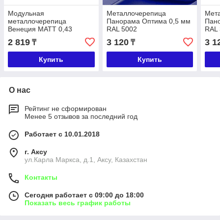
Модульная
Металлочерепица
Мет
металлочерепица
Панорама Оптима 0,5 мм
Пан
Венеция МАТТ 0,43
RAL 5002
RAL
2 819
3 120
3 1
₸
₸
Купить
Купить
О нас
Рейтинг не сформирован
Менее 5 отзывов за последний год
Работает с 10.01.2018
г. Аксу
ул.Карла Маркса, д.1, Аксу, Казахстан
Контакты
Сегодня работает с 09:00 до 18:00
Показать весь график работы