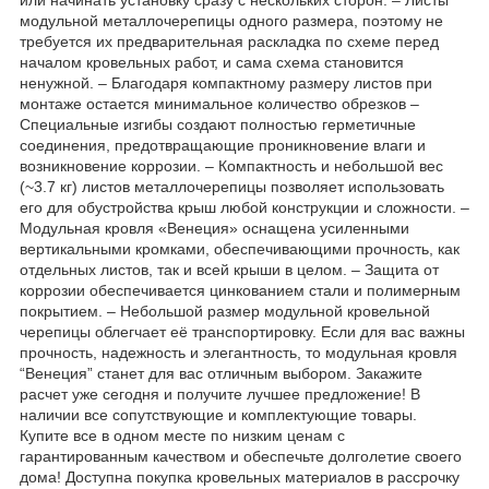
или начинать установку сразу с нескольких сторон. – Листы
модульной металлочерепицы одного размера, поэтому не
требуется их предварительная раскладка по схеме перед
началом кровельных работ, и сама схема становится
ненужной. – Благодаря компактному размеру листов при
монтаже остается минимальное количество обрезков –
Специальные изгибы создают полностью герметичные
соединения, предотвращающие проникновение влаги и
возникновение коррозии. – Компактность и небольшой вес
(~3.7 кг) листов металлочерепицы позволяет использовать
его для обустройства крыш любой конструкции и сложности. –
Модульная кровля «Венеция» оснащена усиленными
вертикальными кромками, обеспечивающими прочность, как
отдельных листов, так и всей крыши в целом. – Защита от
коррозии обеспечивается цинкованием стали и полимерным
покрытием. – Небольшой размер модульной кровельной
черепицы облегчает её транспортировку. Если для вас важны
прочность, надежность и элегантность, то модульная кровля
“Венеция” станет для вас отличным выбором. Закажите
расчет уже сегодня и получите лучшее предложение! В
наличии все сопутствующие и комплектующие товары.
Купите все в одном месте по низким ценам с
гарантированным качеством и обеспечьте долголетие своего
дома! Доступна покупка кровельных материалов в рассрочку