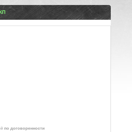
КП
ей
по договоренности