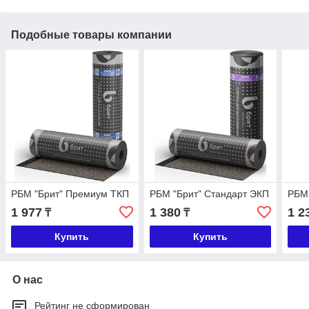
Подобные товары компании
РБМ "Брит" Премиум ТКП
РБМ "Брит" Стандарт ЭКП
РБМ 
1 977
1 380
1 2
₸
₸
Купить
Купить
О нас
Рейтинг не сформирован