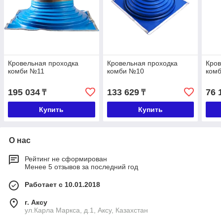
Кровельная проходка
Кровельная проходка
Кров
комби №11
комби №10
ком
195 034
133 629
76 
₸
₸
Купить
Купить
О нас
Рейтинг не сформирован
Менее 5 отзывов за последний год
Работает с 10.01.2018
г. Аксу
ул.Карла Маркса, д.1, Аксу, Казахстан