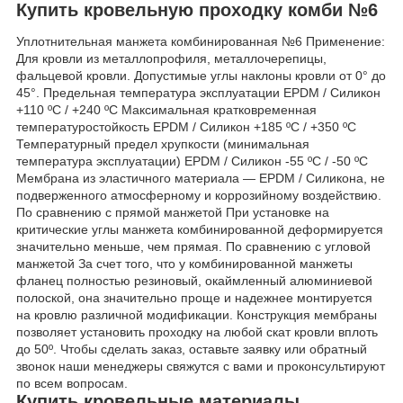
Купить кровельную проходку комби №6
Уплотнительная манжета комбинированная №6 Применение:
Для кровли из металлопрофиля, металлочерепицы,
фальцевой кровли. Допустимые углы наклоны кровли от 0° до
45°. Предельная температура эксплуатации EPDM / Силикон
+110 ºC / +240 ºC Максимальная кратковременная
температуростойкость EPDM / Силикон +185 ºC / +350 ºC
Температурный предел хрупкости (минимальная
температура эксплуатации) EPDM / Силикон -55 ºC / -50 ºC
Мембрана из эластичного материала — EPDM / Силикона, не
подверженного атмосферному и коррозийному воздействию.
По сравнению с прямой манжетой При установке на
критические углы манжета комбинированной деформируется
значительно меньше, чем прямая. По сравнению с угловой
манжетой За счет того, что у комбинированной манжеты
фланец полностью резиновый, окаймленный алюминиевой
полоской, она значительно проще и надежнее монтируется
на кровлю различной модификации. Конструкция мембраны
позволяет установить проходку на любой скат кровли вплоть
до 50º. Чтобы сделать заказ, оставьте заявку или обратный
звонок наши менеджеры свяжутся с вами и проконсультируют
по всем вопросам.
Купить кровельные материалы