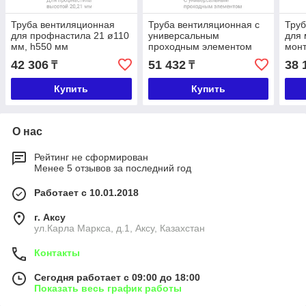
Труба вентиляционная
Труба вентиляционная с
Труб
для профнастила 21 ø110
универсальным
для 
мм, h550 мм
проходным элементом
монт
ø110 мм, h550 мм
мм
42 306
51 432
38 
₸
₸
Купить
Купить
О нас
Рейтинг не сформирован
Менее 5 отзывов за последний год
Работает с 10.01.2018
г. Аксу
ул.Карла Маркса, д.1, Аксу, Казахстан
Контакты
Сегодня работает с 09:00 до 18:00
Показать весь график работы