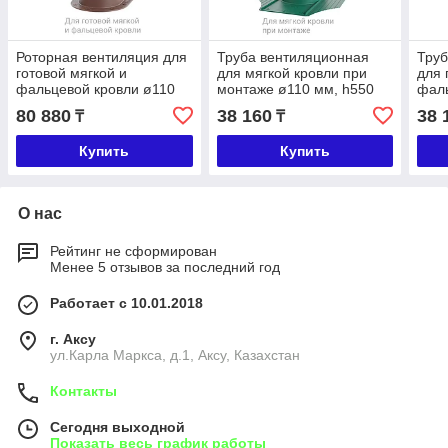
Роторная вентиляция для
Труба вентиляционная
Труб
готовой мягкой и
для мягкой кровли при
для 
фальцевой кровли ø110
монтаже ø110 мм, h550
фаль
мм, h550 мм
мм
мм, 
80 880
38 160
38 
₸
₸
Купить
Купить
О нас
Рейтинг не сформирован
Менее 5 отзывов за последний год
Работает с 10.01.2018
г. Аксу
ул.Карла Маркса, д.1, Аксу, Казахстан
Контакты
Сегодня выходной
Показать весь график работы