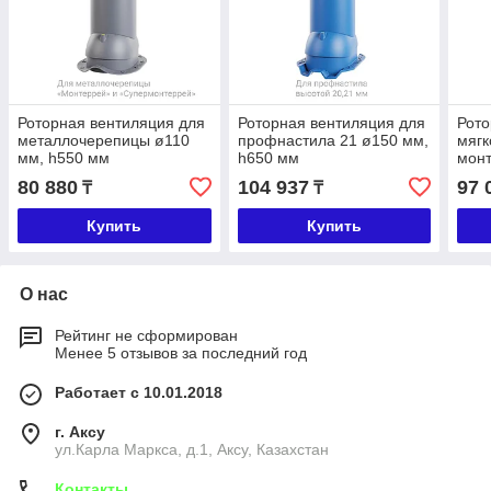
Роторная вентиляция для
Роторная вентиляция для
Рото
металлочерепицы ø110
профнастила 21 ø150 мм,
мягк
мм, h550 мм
h650 мм
монт
мм
80 880
104 937
97 
₸
₸
Купить
Купить
О нас
Рейтинг не сформирован
Менее 5 отзывов за последний год
Работает с 10.01.2018
г. Аксу
ул.Карла Маркса, д.1, Аксу, Казахстан
Контакты