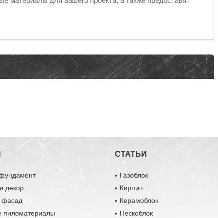
е материалы для вашего проекта, а также предоставят
Ы
СТАТЬИ
 фундамент
Газоблок
и декор
Кирпич
и фасад
Керамоблок
е пиломатериалы
Пескоблок