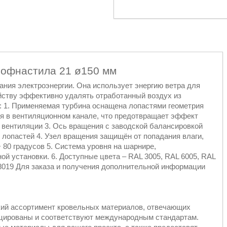
рофнастила 21 ø150 мм
ния электроэнергии. Она использует энергию ветра для
ойству эффективно удалять отработанный воздух из
: 1. Применяемая турбина оснащена лопастями геометрия
ия в вентиляционном канале, что предотвращает эффект
 вентиляции 3. Ось вращения с заводской балансировкой
лопастей 4. Узел вращения защищён от попадания влаги,
 80 градусов 5. Система уровня на шарнире,
й установки. 6. Доступные цвета – RAL 3005, RAL 6005, RAL
L 8019 Для заказа и получения дополнительной информации
кий ассортимент кровельных материалов, отвечающих
ицированы и соответствуют международным стандартам.