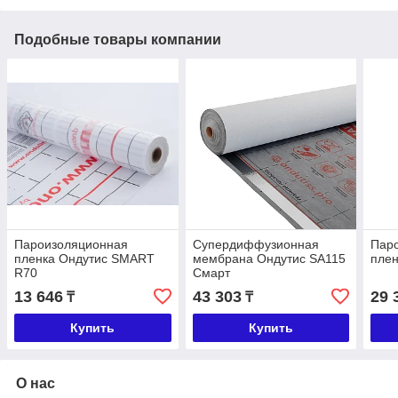
Подобные товары компании
Пароизоляционная
Супердиффузионная
Пар
пленка Ондутис SMART
мембрана Ондутис SA115
плен
R70
Смарт
13 646
43 303
29 
₸
₸
Купить
Купить
О нас