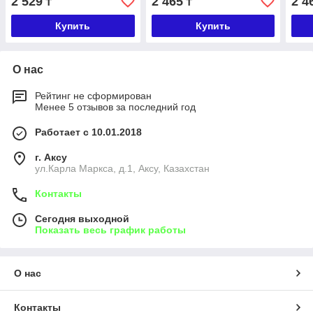
2 529
2 465
2 4
₸
₸
Купить
Купить
О нас
Рейтинг не сформирован
Менее 5 отзывов за последний год
Работает с 10.01.2018
г. Аксу
ул.Карла Маркса, д.1, Аксу, Казахстан
Контакты
Сегодня выходной
Показать весь график работы
О нас
Контакты