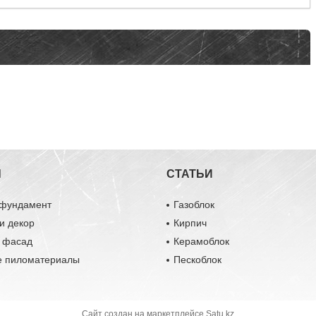
Ы
СТАТЬИ
 фундамент
Газоблок
и декор
Кирпич
и фасад
Керамоблок
е пиломатериалы
Пескоблок
Сайт создан на маркетплейсе
Satu.kz