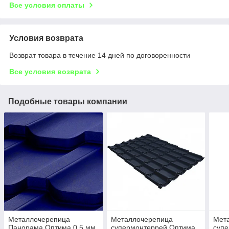
Все условия оплаты
Условия возврата
Возврат товара в течение 14 дней по договоренности
Все условия возврата
Подобные товары компании
Металлочерепица
Металлочерепица
Мет
Панорама Оптима 0,5 мм
супермонтеррей Оптима
суп