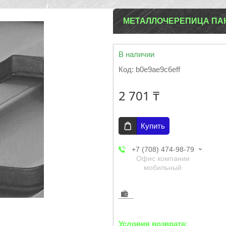
МЕТАЛЛОЧЕРЕПИЦА ПАНО
В наличии
Код:
b0e9ae9c6eff
2 701 ₸
Купить
+7 (708) 474-98-79
Офис компании
мобильный