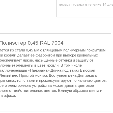
возврат товара в течение 14 дн
Полиэстер 0,45 RAL 7004
ется из стали 0,45 мм с глянцевым полимерным покрытием
той кровли делает ее фаворитом при выборе кровельных
еспечивает яркие, насыщенные оттенки и защиту от
елочные) элементы в цвет кровли. В том числе
таллочерепицы «Панорама» Длина под заказ Высокая
Легкий вес Простой монтаж Доступная цена Для заказа
ры свяжутся с вами и проконсультируют по наличию цветов,
шего электронного устройства может давать цветовое
алоге от действительных цветов. Вживую образцы цвета и
 в офисе.