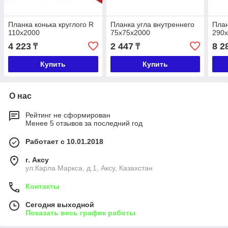
Планка конька круглого R
Планка угла внутреннего
Пла
110х2000
75х75х2000
290
4 223
2 447
8 2
₸
₸
Купить
Купить
О нас
Рейтинг не сформирован
Менее 5 отзывов за последний год
Работает с 10.01.2018
г. Аксу
ул.Карла Маркса, д.1, Аксу, Казахстан
Контакты
Сегодня выходной
Показать весь график работы