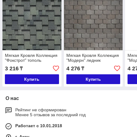
Мягкая Кровля Коллекция
Мягкая Кровля Коллекция
Мягк
"Фокстрот" тополь
"Модерн" ледник
"Мод
3 216
4 276
4 2
₸
₸
Купить
Купить
О нас
Рейтинг не сформирован
Менее 5 отзывов за последний год
Работает с 10.01.2018
г. Аксу