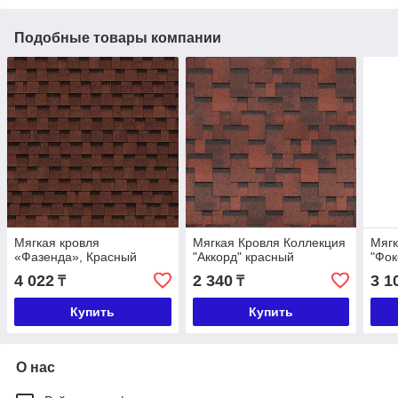
Подобные товары компании
Мягкая кровля
Мягкая Кровля Коллекция
Мягк
«Фазенда», Красный
"Аккорд" красный
"Фок
4 022
2 340
3 1
₸
₸
Купить
Купить
О нас