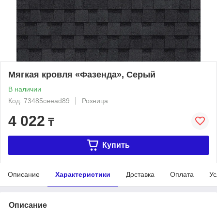
Мягкая кровля «Фазенда», Серый
В наличии
Код: 73485ceead89
Розница
4 022
₸
Купить
Описание
Характеристики
Доставка
Оплата
Ус
Описание