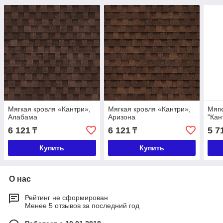
Мягкая кровля «Кантри»,
Мягкая кровля «Кантри»,
Мягк
Алабама
Аризона
"Кан
6 121
6 121
5 7
₸
₸
Купить
Купить
О нас
Рейтинг не сформирован
Менее 5 отзывов за последний год