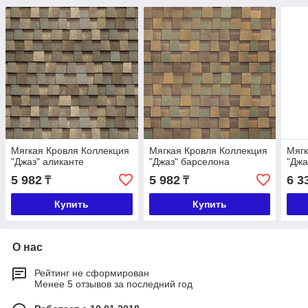
Мягкая Кровля Коллекция
Мягкая Кровля Коллекция
Мягк
"Джаз" аликанте
"Джаз" барселона
"Джа
5 982
5 982
6 3
₸
₸
Купить
Купить
О нас
Рейтинг не сформирован
Менее 5 отзывов за последний год