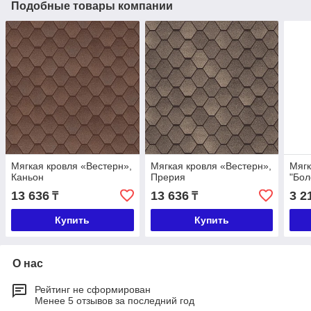
Подобные товары компании
Мягкая кровля «Вестерн»,
Мягкая кровля «Вестерн»,
Мягк
Каньон
Прерия
"Бол
13 636
13 636
3 2
₸
₸
Купить
Купить
О нас
Рейтинг не сформирован
Менее 5 отзывов за последний год