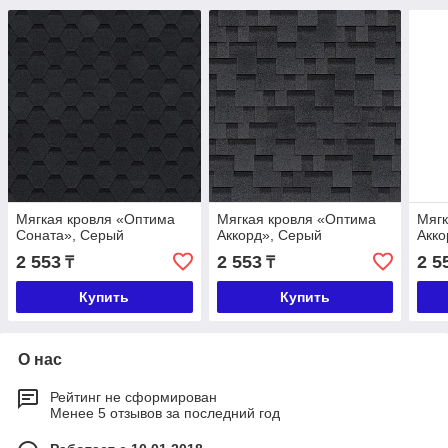
Мягкая кровля «Оптима
Мягкая кровля «Оптима
Мягк
Соната», Серый
Аккорд», Серый
Акко
2 553
2 553
2 5
₸
₸
Купить
Купить
О нас
Рейтинг не сформирован
Менее 5 отзывов за последний год