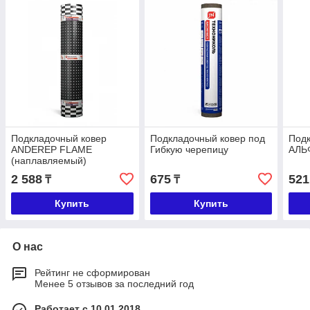
Подкладочный ковер
Подкладочный ковер под
Подк
ANDEREP FLAME
Гибкую черепицу
АЛЬ
(наплавляемый)
2 588
675
521
₸
₸
Купить
Купить
О нас
Рейтинг не сформирован
Менее 5 отзывов за последний год
Работает с 10.01.2018