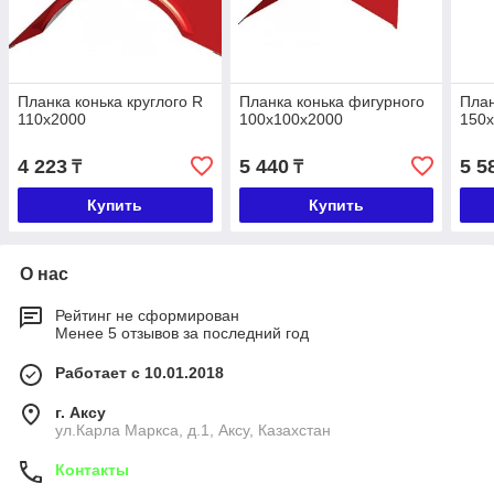
Планка конька круглого R
Планка конька фигурного
План
110х2000
100х100х2000
150
4 223
5 440
5 5
₸
₸
Купить
Купить
О нас
Рейтинг не сформирован
Менее 5 отзывов за последний год
Работает с 10.01.2018
г. Аксу
ул.Карла Маркса, д.1, Аксу, Казахстан
Контакты