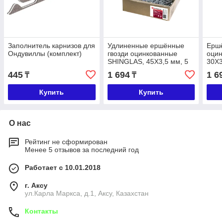
Заполнитель карнизов для
Удлиненные ершённые
Ерш
Ондувиллы (комплект)
гвозди оцинкованные
оци
SHINGLAS, 45Х3,5 мм, 5
30Х3
кг
445
1 694
1 6
₸
₸
Купить
Купить
О нас
Рейтинг не сформирован
Менее 5 отзывов за последний год
Работает с 10.01.2018
г. Аксу
ул.Карла Маркса, д.1, Аксу, Казахстан
Контакты